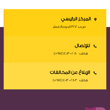
المركز الرئيسي
ص.ب. ٣٢١٢ الدوحة، قطر
للإتصال
هاتف:
(+974) 4013-2080
الإبلاغ عن المخالفات
هاتف:
(+974) 4013-2803